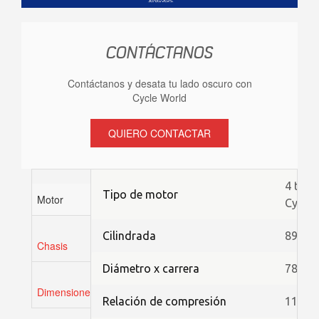
CONTÁCTANOS
Contáctanos y desata tu lado oscuro con
Cycle World
QUIERO CONTACTAR
4 tiem
Tipo de motor
Motor
Cylind
Cilindrada
890 cc
Chasis
Diámetro x carrera
78,0 ×
Dimensiones
Relación de compresión
11,5 : 