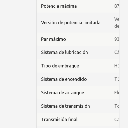
Potencia máxima
87,5 k
Versió
Versión de potencia limitada
deslim
Par máximo
93,0 N
Sistema de lubricación
Cárte
Tipo de embrague
Húmed
Sistema de encendido
TCI
Sistema de arranque
Eléctr
Sistema de transmisión
Toma c
Transmisión final
Caden