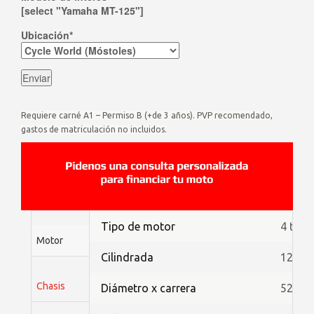
[select "Yamaha MT-125"]
Ubicación*
Requiere carné A1 – Permiso B (+de 3 años). PVP recomendado,
gastos de matriculación no incluidos.
Tipo de motor
4 tiem
Motor
Cilindrada
125cc
Chasis
Diámetro x carrera
52,0 