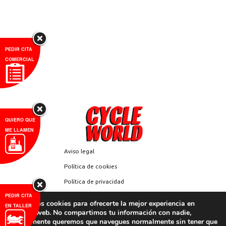
11,0 litros
Freno trasero
Disco hidráulico ú
combustible
Neumático delantero
100/80-17 M/C
Capacidad del depósito de
1,15 litros
aceite
PEDIR CITA
Neumático trasero
140/70-17 M/C
COMERCIAL
QUIERO QUE
ME LLAMEN
Aviso legal
Política de cookies
Política de privacidad
PEDIR CITA
Compañía
Utilizamos cookies para ofrecerte la mejor experiencia en
EN TALLER
nuestra web. No compartimos tu información con nadie,
Contacto y localización
simplemente queremos que navegues normalmente sin tener que