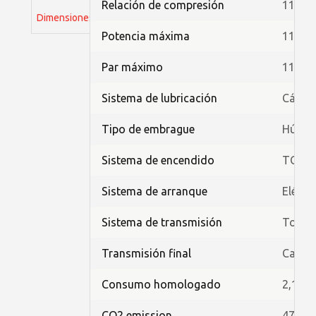
Relación de compresión
11.2 : 
Dimensiones
Potencia máxima
11,0kW
Par máximo
11,5N
Sistema de lubricación
Cárte
Tipo de embrague
Húmed
Sistema de encendido
TCI (di
Sistema de arranque
Eléctr
Sistema de transmisión
Toma c
Transmisión final
Caden
Consumo homologado
2,1 l/
CO2 emission
47 g/