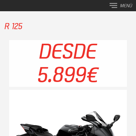
MENÚ
R 125
DESDE
5.899€