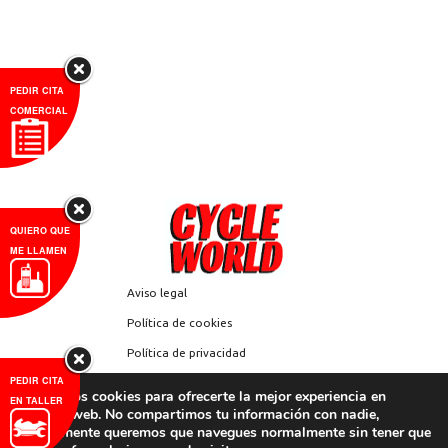
PEDIR CITA
COMERCIAL
QUIERO QUE
ME LLAMEN
Aviso legal
Política de cookies
Política de privacidad
PEDIR CITA
Compañía
Utilizamos cookies para ofrecerte la mejor experiencia en
EN TALLER
nuestra web. No compartimos tu información con nadie,
Contacto y localización
simplemente queremos que navegues normalmente sin tener que
Moto alquiler