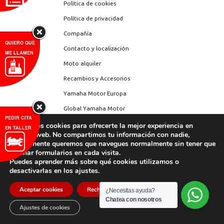
Política de cookies
Política de privacidad
Compañía
QUIERO QUE
Contacto y localización
ME LLAMEN
Moto alquiler
Recambios y Accesorios
Yamaha Motor Europa
Global Yamaha Motor
PEDIR CITA
Yamaha Audio
Utilizamos cookies para ofrecerte la mejor experiencia en
EN TALLER
nuestra web. No compartimos tu información con nadie,
simplemente queremos que navegues normalmente sin tener que
rellenar formularios en cada visita.
Puedes aprender más sobre qué cookies utilizamos o
desactivarlas en los ajustes.
Aceptar cookies
Rechazar cookies
¿Necesitas ayuda?
Chatea con nosotros
Ajustes de cookies