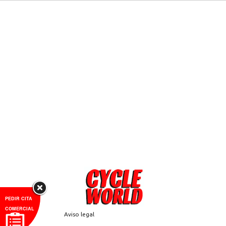
MENÚ
Nacidas para competir…. Y para volar. ¿Quién ha dicho
que la robustez y la ligereza son incompatibles?
Descubre la respuesta mientras intentas domarlas.
+ INFO
PEDIR CITA
COMERCIAL
Aviso legal