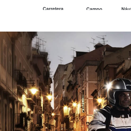
Carretera
Campo
Náu
MOTOCICLETAS
Adventure
Compañía
Contacto y localizació