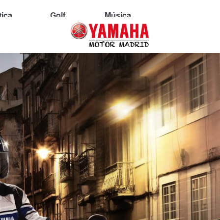
tica
Golf
Música
MT
Sport Heritage
Supersport
Naked
Custom
Aviso legal
Política de cookies
Política de privacidad
n
Moto alquiler
Recambios y Accesorios
Yamaha Motor Europa
Glob