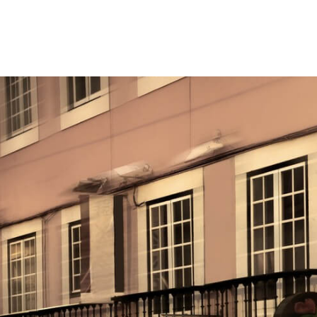
Sport Touring
125cc
al Yamaha Motor
Yamaha Audio